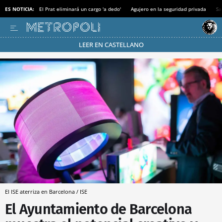
ES NOTICIA:
El Prat eliminará un cargo 'a dedo'
Agujero en la seguridad privada
Sa
LEER EN CASTELLANO
Pásate al MODO AHORRO
El ISE aterriza en Barcelona / ISE
El Ayuntamiento de Barcelona