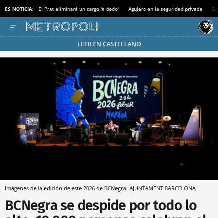
ES NOTICIA:
El Prat eliminará un cargo 'a dedo'
Agujero en la seguridad privada
Sa
LEER EN CASTELLANO
Pásate al MODO AHORRO
Imágenes de la edición de este 2026 de BCNegra
AJUNTAMENT BARCELONA
BCNegra se despide por todo lo