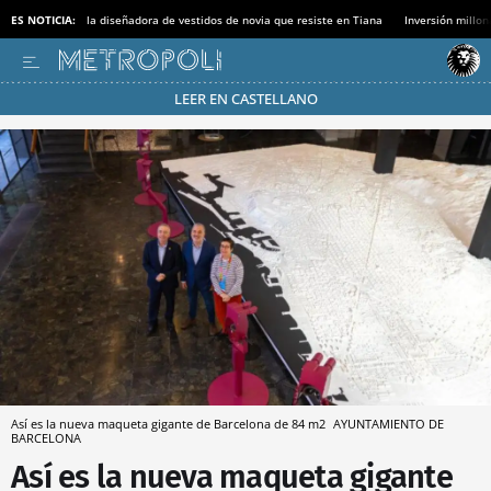
ES NOTICIA:
la diseñadora de vestidos de novia que resiste en Tiana
Inversión millon
LEER EN CASTELLANO
Pásate al MODO AHORRO
Así es la nueva maqueta gigante de Barcelona de 84 m2
AYUNTAMIENTO DE
BARCELONA
Así es la nueva maqueta gigante