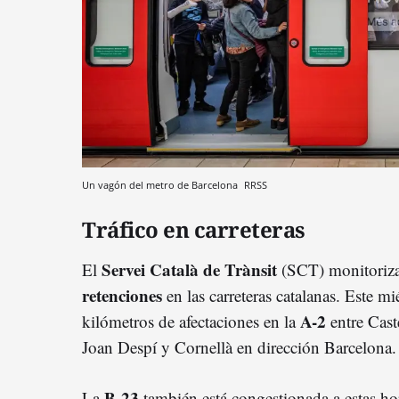
Un vagón del metro de Barcelona
RRSS
Tráfico en carreteras
Servei Català de Trànsit
El
(SCT) monitoriza
retenciones
en las carreteras catalanas. Este m
A-2
kilómetros de afectaciones en la
entre Cast
Joan Despí y Cornellà en dirección Barcelona.
B-23
La
también está congestionada a estas hor