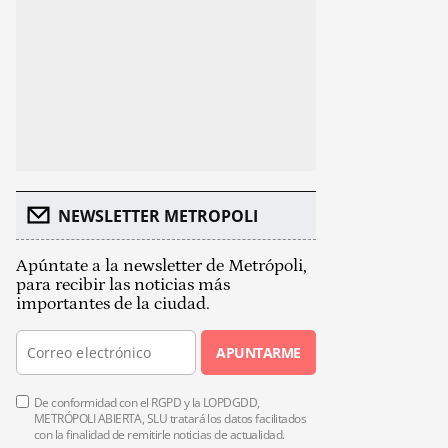
NEWSLETTER METROPOLI
Apúntate a la newsletter de Metrópoli,
para recibir las noticias más
importantes de la ciudad.
APUNTARME
De conformidad con el RGPD y la LOPDGDD,
METRÓPOLI ABIERTA, SLU tratará los datos facilitados
con la finalidad de remitirle noticias de actualidad.