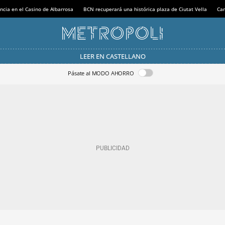
ncia en el Casino de Albarrosa
BCN recuperará una histórica plaza de Ciutat Vella
Can
LEER EN CASTELLANO
Pásate al MODO AHORRO