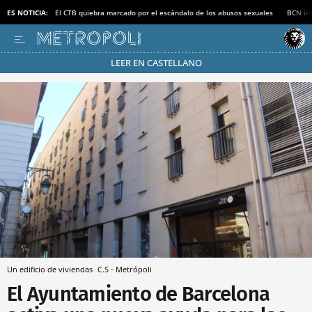
ES NOTICIA:
El CTB quiebra marcado por el escándalo de los abusos sexuales
BCN inv
LEER EN CASTELLANO
Pásate al MODO AHORRO
Un edificio de viviendas
C.S - Metrópoli
El Ayuntamiento de Barcelona