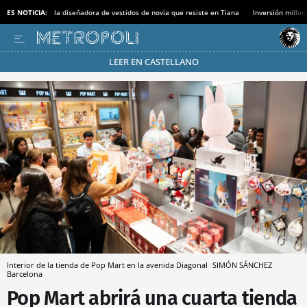
ES NOTICIA:
la diseñadora de vestidos de novia que resiste en Tiana
Inversión millon
LEER EN CASTELLANO
Pásate al MODO AHORRO
Interior de la tienda de Pop Mart en la avenida Diagonal
SIMÓN SÁNCHEZ
Barcelona
Pop Mart abrirá una cuarta tienda