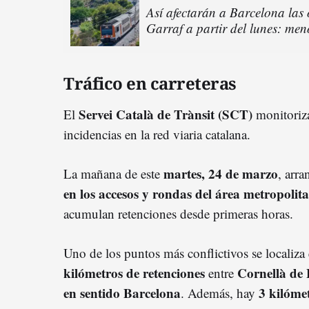
Así afectarán a Barcelona las 
Garraf a partir del lunes: meno
Tráfico en carreteras
Servei Català de Trànsit (SCT)
El
monitoriza
incidencias en la red viaria catalana.
martes, 24 de marzo
La mañana de este
, arr
en los accesos y rondas del área metropoli
acumulan retenciones desde primeras horas.
Uno de los puntos más conflictivos se localiza
kilómetros de retenciones
Cornellà de 
entre
en sentido Barcelona
3 kilómet
. Además, hay