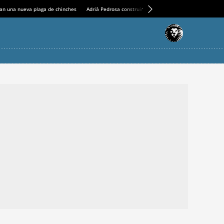
an una nueva plaga de chinches
Adrià Pedrosa construirá la nueva residencia en el Casin