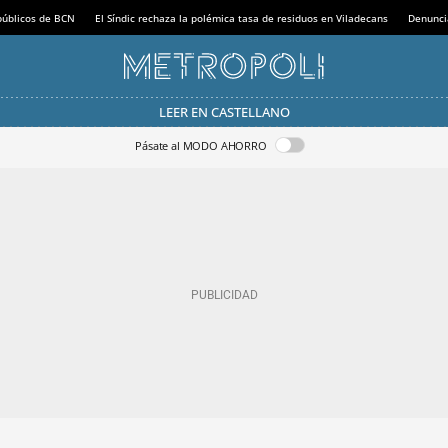
 públicos de BCN
El Síndic rechaza la polémica tasa de residuos en Viladecans
Denunci
LEER EN CASTELLANO
Pásate al MODO AHORRO