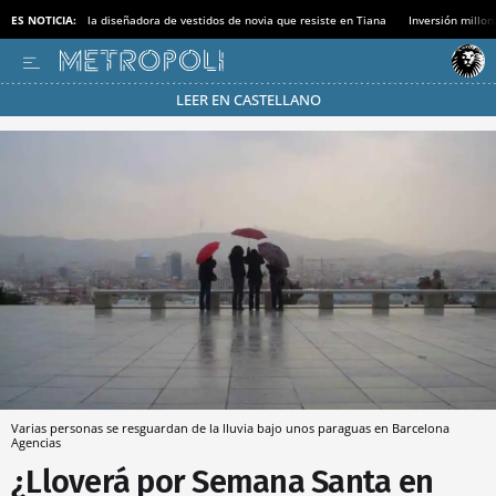
ES NOTICIA:
la diseñadora de vestidos de novia que resiste en Tiana
Inversión millon
LEER EN CASTELLANO
Pásate al MODO AHORRO
Varias personas se resguardan de la lluvia bajo unos paraguas en Barcelona
Agencias
¿Lloverá por Semana Santa en