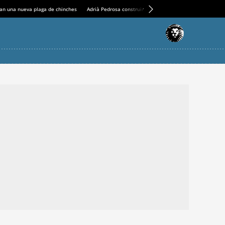
an una nueva plaga de chinches
Adrià Pedrosa construirá la nueva residencia en el Casin