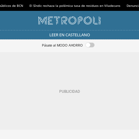
 públicos de BCN
El Síndic rechaza la polémica tasa de residuos en Viladecans
Denunci
LEER EN CASTELLANO
Pásate al MODO AHORRO