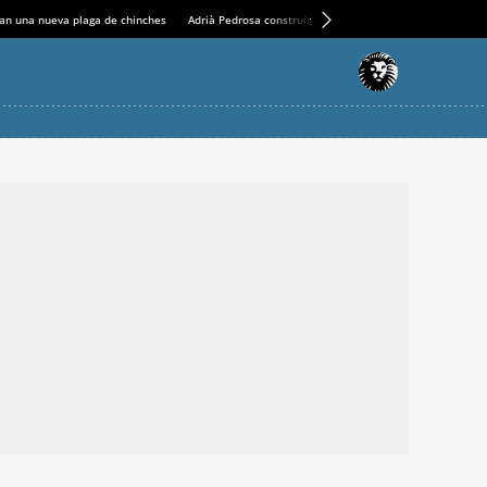
an una nueva plaga de chinches
Adrià Pedrosa construirá la nueva residencia en el Casin