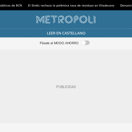
 públicos de BCN
El Síndic rechaza la polémica tasa de residuos en Viladecans
Denunci
LEER EN CASTELLANO
Pásate al MODO AHORRO