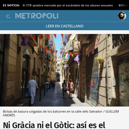
ES NOTICIA:
El CTB quiebra marcado por el escándalo de los abusos sexuales
BCN inv
LEER EN CASTELLANO
Pásate al MODO AHORRO
Bolsas de basura colgadas de los balcones en la calle dels Salvador / GUILLEM
ANDRÉS
Ni Gràcia ni el Gòtic: así es el