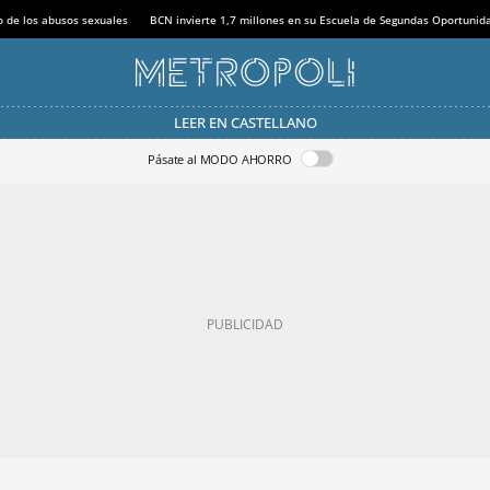
o de los abusos sexuales
BCN invierte 1,7 millones en su Escuela de Segundas Oportunid
LEER EN CASTELLANO
Pásate al MODO AHORRO