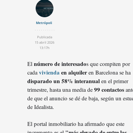
Metrópoli
Publicada
15 abril 2026
13:17h
número de interesado
El
s que compiten por
vivienda
en alquiler
cada
en Barcelona se ha
disparado un 58% interanual
en el primer
99 contactos
trimestre, hasta una media de
ant
de que el anuncio se dé de baja, según un estu
de Idealista.
El portal inmobiliario ha afirmado que este
"más elevado de entre las
incremento es el