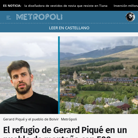
ES NOTICIA:
la diseñadora de vestidos de novia que resiste en Tiana
Inversión millon
LEER EN CASTELLANO
Pásate al MODO AHORRO
Gerard Piqué y el pueblo de Bolvir
Metrópoli
El refugio de Gerard Piqué en un