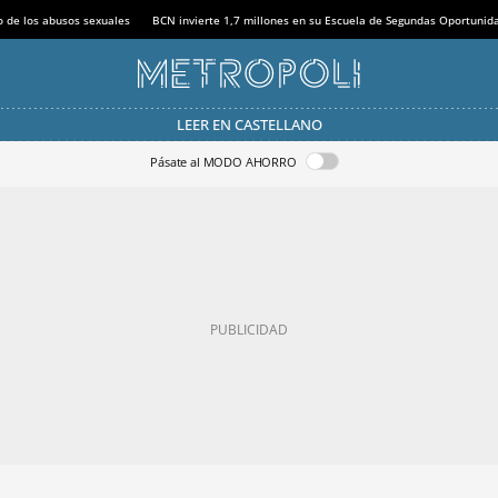
o de los abusos sexuales
BCN invierte 1,7 millones en su Escuela de Segundas Oportunid
LEER EN CASTELLANO
Pásate al MODO AHORRO