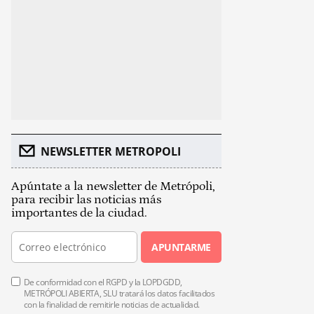
NEWSLETTER METROPOLI
Apúntate a la newsletter de Metrópoli,
para recibir las noticias más
importantes de la ciudad.
APUNTARME
De conformidad con el RGPD y la LOPDGDD,
METRÓPOLI ABIERTA, SLU tratará los datos facilitados
con la finalidad de remitirle noticias de actualidad.