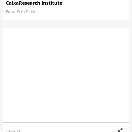
CaixaResearch Institute
Gala Espín
13 de 21