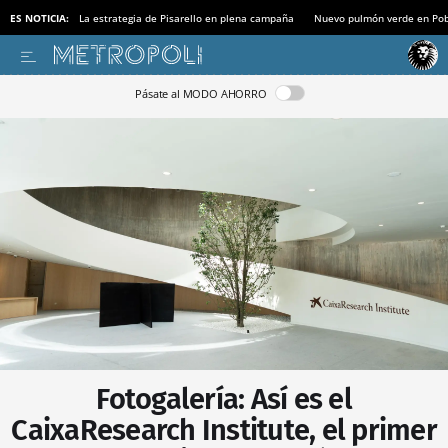
ES NOTICIA:
La estrategia de Pisarello en plena campaña
Nuevo pulmón verde en Po
Pásate al MODO AHORRO
Fotogalería: Así es el
CaixaResearch Institute, el primer