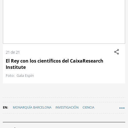
21 de 21
El Rey con los científicos del CaixaResearch
Institute
Gala Espín
MONARQUÍA BARCELONA
INVESTIGACIÓN
CIENCIA
FUNDACIÓN "LA CAIXA"
GENERALITAT DE CATALUNYA
FOTOS
CANCER