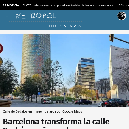
ES NOTICIA:
El CTB quiebra marcado por el escándalo de los abusos sexuales
BCN inv
LLEGIR EN CATALÀ
Pásate al MODO AHORRO
Calle de Badajoz en imagen de archivo
Google Maps
Barcelona transforma la calle