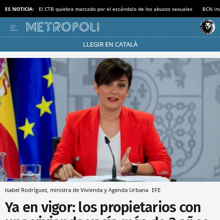
ES NOTICIA:
El CTB quiebra marcado por el escándalo de los abusos sexuales
BCN inv
LLEGIR EN CATALÀ
Pásate al MODO AHORRO
Isabel Rodríguez, ministra de Vivienda y Agenda Urbana
EFE
Ya en vigor: los propietarios con