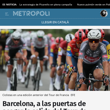
ES NOTICIA:
La estrategia de Pisarello en plena campaña
Nuevo pulmón verde en Po
LLEGIR EN CATALÀ
Pásate al MODO AHORRO
Ciclistas en una edición anterior del Tour de Francia
EFE
Barcelona, a las puertas de