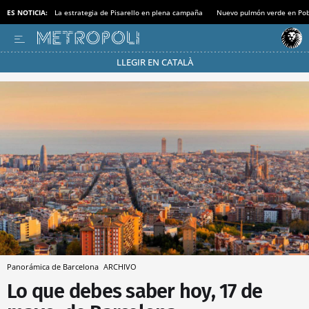
ES NOTICIA:
La estrategia de Pisarello en plena campaña
Nuevo pulmón verde en Po
LLEGIR EN CATALÀ
Pásate al MODO AHORRO
Panorámica de Barcelona
ARCHIVO
Lo que debes saber hoy, 17 de