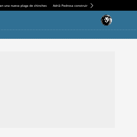
an una nueva plaga de chinches
Adrià Pedrosa construirá la nueva residencia en el Casin