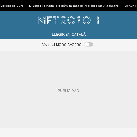
 públicos de BCN
El Síndic rechaza la polémica tasa de residuos en Viladecans
Denunci
LLEGIR EN CATALÀ
Pásate al MODO AHORRO