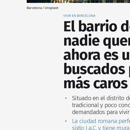
Barcelona / Unsplash
VIVIR EN BARCELONA
El barrio 
nadie quer
ahora es 
buscados p
más caros
Situado en el distrito 
tradicional y poco con
demandados para vivir
La ciudad romana perfec
siglo I a.C. y tiene mu