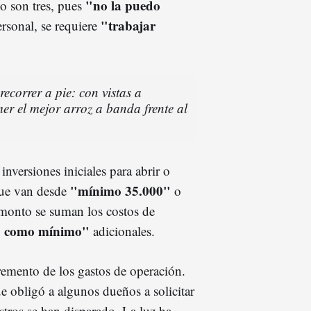
"no la puedo
lo son tres, pues
"trabajar
ersonal, se requiere
ecorrer a pie: con vistas a
er el mejor arroz a banda frente al
inversiones iniciales para abrir o
"mínimo 35.000"
 que van desde
o
 monto se suman los costos de
0 como mínimo"
adicionales.
remento de los gastos de operación.
e obligó a algunos dueños a solicitar
istros se han disparado. La luz ha