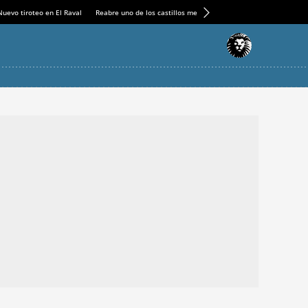
Nuevo tiroteo en El Raval
Reabre uno de los castillos medievales más espectaculares