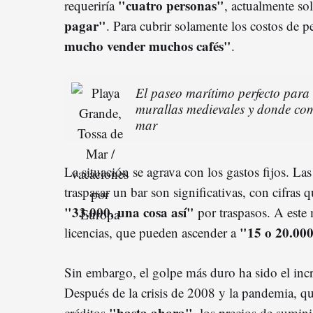
"cuatro personas"
requeriría
, actualmente so
pagar"
. Para cubrir solamente los costos de p
mucho vender muchos cafés"
.
El paseo marítimo perfecto para r
murallas medievales y donde com
mar
La situación se agrava con los gastos fijos. Las 
traspasar un bar son significativas, con cifras
"33.000, una cosa así"
por traspasos. A este
"15 o 20.00
licencias, que pueden ascender a
Sin embargo, el golpe más duro ha sido el inc
Después de la crisis de 2008 y la pandemia, qu
"hasta ahora"
créditos
, los precios de sumin