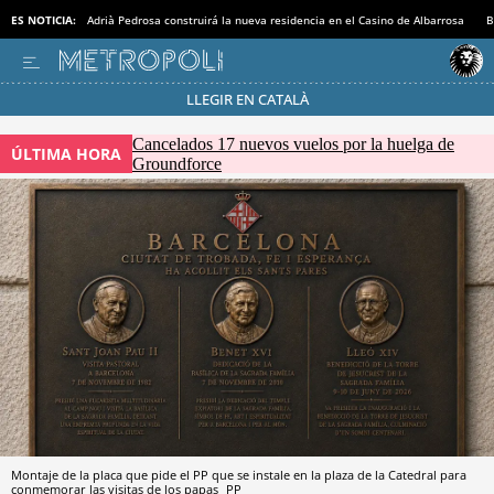
ES NOTICIA:
Adrià Pedrosa construirá la nueva residencia en el Casino de Albarrosa
B
LLEGIR EN CATALÀ
Pásate al MODO AHORRO
Cancelados 17 nuevos vuelos por la huelga de
ÚLTIMA HORA
Groundforce
Montaje de la placa que pide el PP que se instale en la plaza de la Catedral para
conmemorar las visitas de los papas
PP