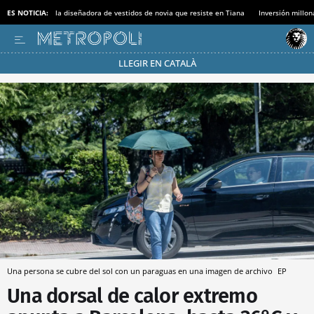
ES NOTICIA:
la diseñadora de vestidos de novia que resiste en Tiana
Inversión millon
LLEGIR EN CATALÀ
Pásate al MODO AHORRO
Una persona se cubre del sol con un paraguas en una imagen de archivo
EP
Una dorsal de calor extremo