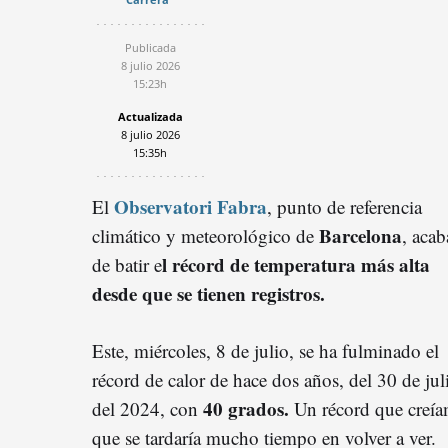
Publicada
8 julio 2026
15:23h
Actualizada
8 julio 2026
15:35h
Observatori Fabra
El
, punto de referencia
Barcelona
climático y meteorológico de
, acab
l récord de temperatura más alta
de batir e
desde que se tienen registros.
Este, miércoles, 8 de julio, se ha fulminado el
récord de calor de hace dos años, del 30 de jul
40 grados.
del 2024, con
Un récord que creí
que se tardaría mucho tiempo en volver a ver.