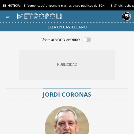
ES NOTICIA:
El ‘complicado’ engranaje tras los pisos públicos de BCN
El Síndic recha
LEER EN CASTELLANO
Pásate al MODO AHORRO
JORDI CORONAS