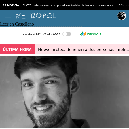
ES NOTICIA:
El CTB quiebra marcado por el escándalo de los abusos sexuales
BCN inv
Leer en Castellano
Pásate al MODO AHORRO
ÚLTIMA HORA
Nuevo tiroteo: detienen a dos personas implica