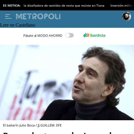
ES NOTICIA:
la diseñadora de vestidos de novia que resiste en Tiana
Inversión millon
Leer en Castellano
Pásate al MODO AHORRO
El bailarín Julio Boca / JJ.GUILLEM. EFE