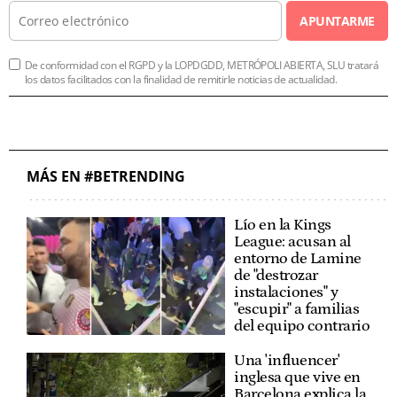
APUNTARME
De conformidad con el RGPD y la LOPDGDD, METRÓPOLI ABIERTA, SLU tratará
los datos facilitados con la finalidad de remitirle noticias de actualidad.
MÁS EN #BETRENDING
Lío en la Kings
League: acusan al
entorno de Lamine
de "destrozar
instalaciones" y
"escupir" a familias
del equipo contrario
Una 'influencer'
inglesa que vive en
Barcelona explica la