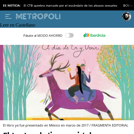
ES NOTICIA:
El CTB quiebra marcado por el escándalo de los abusos sexuales
BCN inv
Leer en Castellano
Pásate al MODO AHORRO
El libro ya fue presentado en México en marzo de 2017 / FRAGMENTA EDITORIAL