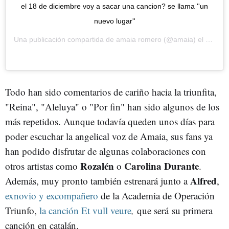
el 18 de diciembre voy a sacar una cancion? se llama ''un
nuevo lugar''
Una publicación compartida de
amaia romero
(@amaia) el
12 Dic
Todo han sido comentarios de cariño hacia la triunfita,
"Reina", "Aleluya" o "Por fin" han sido algunos de los
más repetidos. Aunque todavía queden unos días para
poder escuchar la angelical voz de Amaia, sus fans ya
han podido disfrutar de algunas colaboraciones con
Rozalén
Carolina Durante
otros artistas como
o
.
Alfred
Además, muy pronto también estrenará junto a
,
exnovio y excompañero
de la Academia de Operación
Triunfo,
la canción Et vull veure
,
que será su primera
canción en catalán.