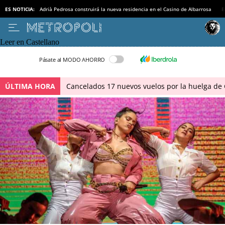
ES NOTICIA:
Adrià Pedrosa construirá la nueva residencia en el Casino de Albarrosa
B
Leer en Castellano
Pásate al MODO AHORRO
ÚLTIMA HORA
Cancelados 17 nuevos vuelos por la huelga de