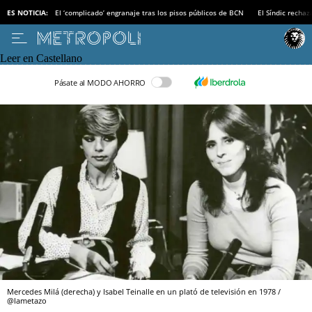
ES NOTICIA:
El ‘complicado’ engranaje tras los pisos públicos de BCN
El Síndic recha
Leer en Castellano
Pásate al MODO AHORRO
Mercedes Milá (derecha) y Isabel Teinalle en un plató de televisión en 1978 /
@lametazo