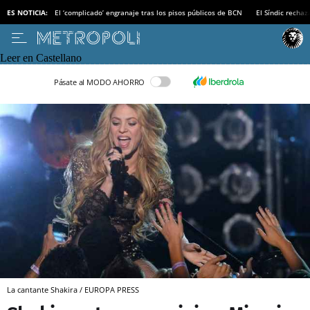
ES NOTICIA:
El ‘complicado’ engranaje tras los pisos públicos de BCN
El Síndic recha
Leer en Castellano
Pásate al MODO AHORRO
La cantante Shakira / EUROPA PRESS