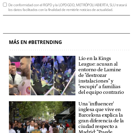
De conformidad con el RGPD y la LOPDGDD, METRÓPOLI ABIERTA, SLU tratará
los datos facilitados con la finalidad de remitirle noticias de actualidad.
MÁS EN #BETRENDING
Lío en la Kings
League: acusan al
entorno de Lamine
de "destrozar
instalaciones" y
"escupir" a familias
del equipo contrario
Una 'influencer'
inglesa que vive en
Barcelona explica la
gran diferencia de la
ciudad respecto a
Madrid: "Puede