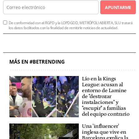
APUNTARME
De conformidad con el RGPD y la LOPDGDD, METRÓPOLI ABIERTA, SLU tratará
los datos facilitados con la finalidad de remitirle noticias de actualidad.
MÁS EN #BETRENDING
Lío en la Kings
League: acusan al
entorno de Lamine
de "destrozar
instalaciones" y
"escupir" a familias
del equipo contrario
Una 'influencer'
inglesa que vive en
Barcelona explica la