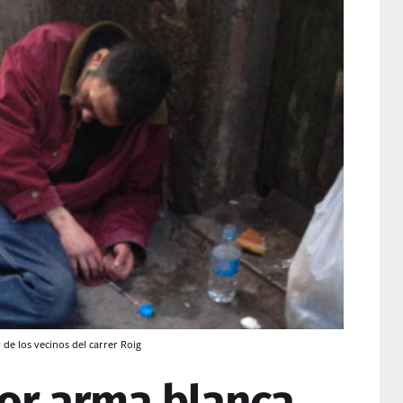
r de los vecinos del carrer Roig
or arma blanca