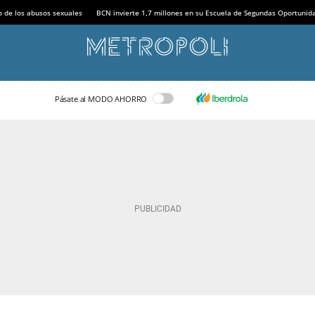
o de los abusos sexuales
BCN invierte 1,7 millones en su Escuela de Segundas Oportunid
Pásate al MODO AHORRO