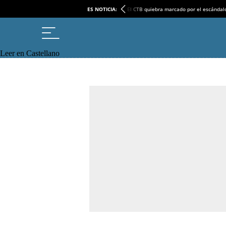
ES NOTICIA:
El CTB quiebra marcado por el escándal
Leer en Castellano