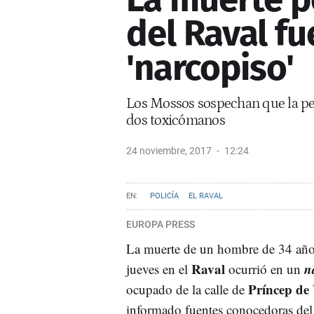
del Raval fu
'narcopiso'
Los Mossos sospechan que la pel
dos toxicómanos
24 noviembre, 2017
12:24
POLICÍA
EL RAVAL
EUROPA PRESS
La muerte de un hombre de 34 año
Raval
n
jueves en el
ocurrió en un
Príncep de
ocupado de la calle de
informado fuentes conocedoras del