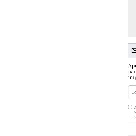
Apú
par
imp
D
M
c