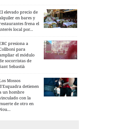
El elevado precio de
alquiler en bares y
restaurantes frena el
interés local por...
ERC presiona a
Collboni para
ampliar el módulo
de socorristas de
Sant Sebastià
Los Mossos
d'Esquadra detienen
a un hombre
vinculado con la
muerte de otro en
Nou...