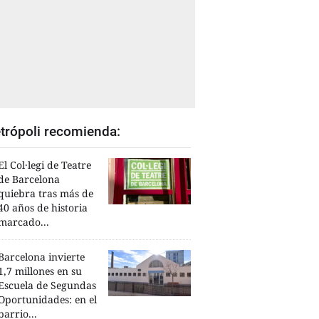
trópoli recomienda:
El Col·legi de Teatre
de Barcelona
quiebra tras más de
40 años de historia
marcado...
Barcelona invierte
1,7 millones en su
Escuela de Segundas
Oportunidades: en el
barrio...