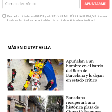
APUNTARME
De conformidad con el RGPD y la LOPDGDD, METRÓPOLI ABIERTA, SLU tratará
los datos facilitados con la finalidad de remitirle noticias de actualidad.
MÁS EN CIUTAT VELLA
Apuñalan a un
hombre en el barrio
del Born de
Barcelona y lo dejan
en estado crítico
Barcelona
recuperará una
histórica plaza de
Ciutat Vella: punto