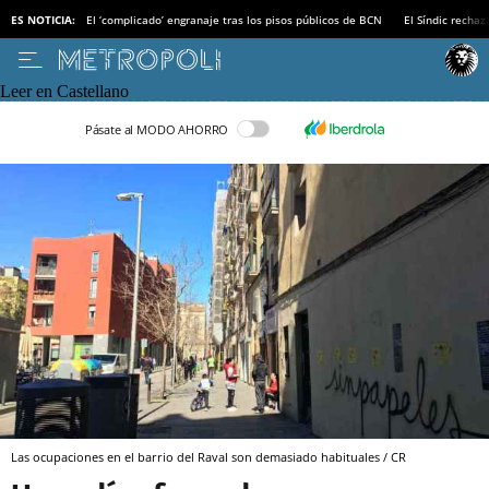
ES NOTICIA:
El ‘complicado’ engranaje tras los pisos públicos de BCN
El Síndic recha
Leer en Castellano
Pásate al MODO AHORRO
Las ocupaciones en el barrio del Raval son demasiado habituales / CR