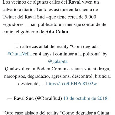
Raval
Los vecinos de algunas calles del
viven un
calvario a diario. Tanto es así que en la cuenta de
Twitter del Raval Sud –que tiene cerca de 5.000
seguidores--- han publicado un mensaje contundente
Ada Colau
contra el gobierno de
.
Un altre cas aïllat del reality “Com degradar
#CiutatVella
en 4 anys i continuar a la poltrona” by
@galapita
Qualsevol vot a Podem Comuns estaran votant droga,
narcopisos, degradació, agresions, descontrol, brutícia,
desatenció, ...
https://t.co/0EHPu8T02w
— Raval Sud (@RavalSud)
13 de octubre de 2018
“Otro caso aislado del reality “Cómo degradar a Ciutat