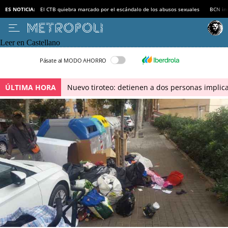
ES NOTICIA:
El CTB quiebra marcado por el escándalo de los abusos sexuales
BCN inv
Leer en Castellano
Pásate al MODO AHORRO
ÚLTIMA HORA
Nuevo tiroteo: detienen a dos personas implica