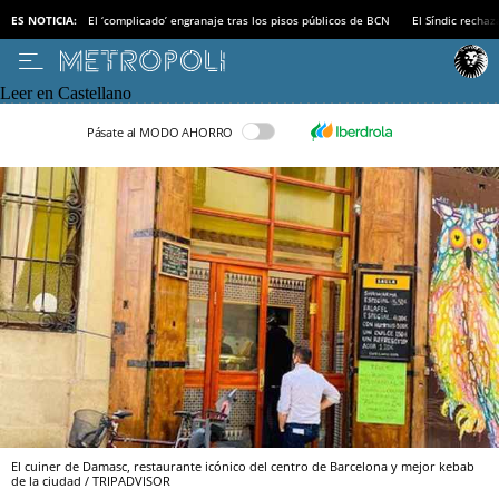
ES NOTICIA:
El ‘complicado’ engranaje tras los pisos públicos de BCN
El Síndic recha
Leer en Castellano
Pásate al MODO AHORRO
El cuiner de Damasc, restaurante icónico del centro de Barcelona y mejor kebab
de la ciudad / TRIPADVISOR