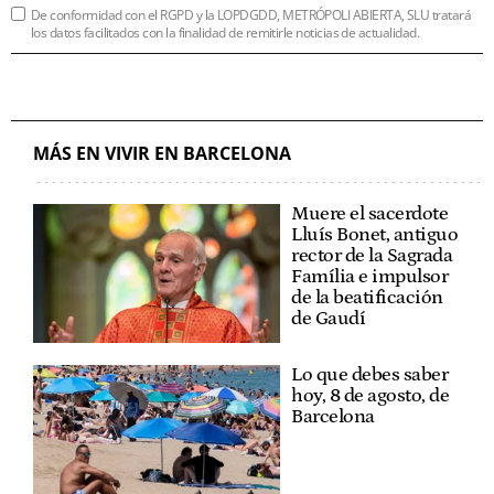
De conformidad con el RGPD y la LOPDGDD, METRÓPOLI ABIERTA, SLU tratará
los datos facilitados con la finalidad de remitirle noticias de actualidad.
MÁS EN VIVIR EN BARCELONA
Muere el sacerdote
Lluís Bonet, antiguo
rector de la Sagrada
Família e impulsor
de la beatificación
de Gaudí
Lo que debes saber
hoy, 8 de agosto, de
Barcelona