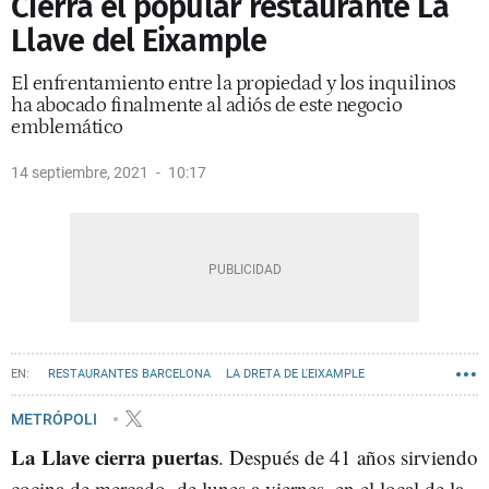
Cierra el popular restaurante La
Llave del Eixample
El enfrentamiento entre la propiedad y los inquilinos
ha abocado finalmente al adiós de este negocio
emblemático
14 septiembre, 2021
10:17
RESTAURANTES BARCELONA
LA DRETA DE L'EIXAMPLE
BARES Y RESTAURANTES
COMERCIOS EMBLEMÁTICOS DE BARCELONA
METRÓPOLI
La Llave cierra puertas
. Después de 41 años sirviendo
cocina de mercado, de lunes a viernes, en el local de la