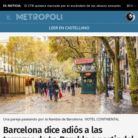
ES NOTICIA:
El CTB quiebra marcado por el escándalo de los abusos sexuales
BCN inv
LEER EN CASTELLANO
Pásate al MODO AHORRO
Una pareja paseando por la Rambla de Barcelona
HOTEL CONTINENTAL
Barcelona dice adiós a las