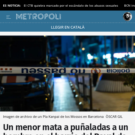
ES NOTICIA:
El CTB quiebra marcado por el escándalo de los abusos sexuales
BCN inv
LLEGIR EN CATALÀ
Pásate al MODO AHORRO
Imagen de archivo de un Pla Kanpai de los Mossos en Barcelona
ÒSCAR GIL
Un menor mata a puñaladas a un