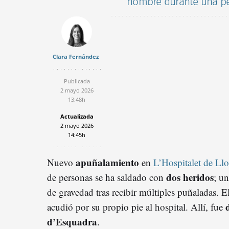
hombre durante una pe
Clara Fernández
Publicada
2 mayo 2026
13:48h
Actualizada
2 mayo 2026
14:45h
apuñalamiento
Nuevo
en
L’Hospitalet de Ll
dos heridos
de personas se ha saldado con
; u
de gravedad tras recibir múltiples puñaladas. El
acudió por su propio pie al hospital. Allí, fue
d’Esquadra
.