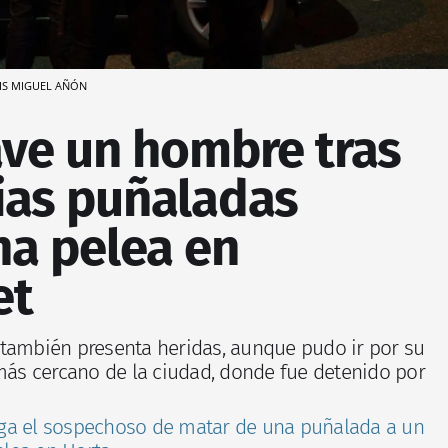
IS MIGUEL AÑÓN
ave un hombre tras
rias puñaladas
na pelea en
et
también presenta heridas, aunque pudo ir por su
 más cercano de la ciudad, donde fue detenido por
ga el sospechoso de matar de una puñalada a un