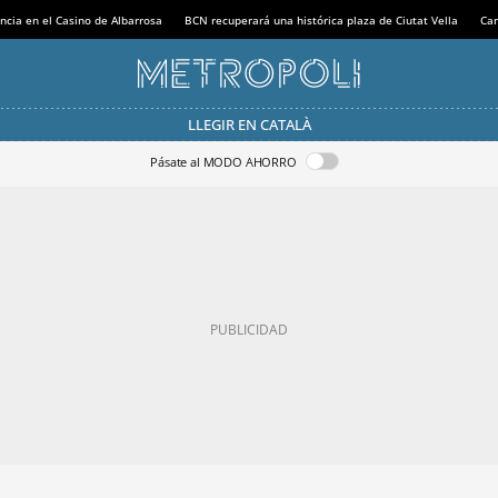
ncia en el Casino de Albarrosa
BCN recuperará una histórica plaza de Ciutat Vella
Can
LLEGIR EN CATALÀ
Pásate al MODO AHORRO