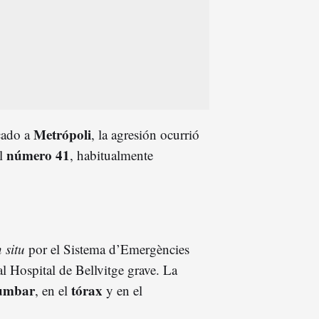
Metrópoli
cado a
, la agresión ocurrió
número 41
el
, habitualmente
n situ
por el Sistema d’Emergències
 Hospital de Bellvitge grave. La
umbar
tórax
, en el
y en el