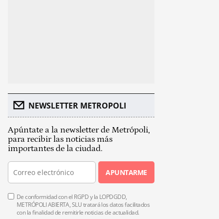
NEWSLETTER METROPOLI
Apúntate a la newsletter de Metrópoli,
para recibir las noticias más
importantes de la ciudad.
APUNTARME
De conformidad con el RGPD y la LOPDGDD,
METRÓPOLI ABIERTA, SLU tratará los datos facilitados
con la finalidad de remitirle noticias de actualidad.