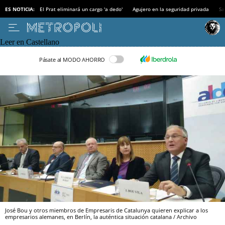
ES NOTICIA:
El Prat eliminará un cargo 'a dedo'
Agujero en la seguridad privada
Sa
Leer en Castellano
Pásate al MODO AHORRO
José Bou y otros miembros de Empresaris de Catalunya quieren explicar a los
empresarios alemanes, en Berlín, la auténtica situación catalana / Archivo