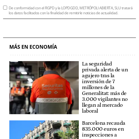
De conformidad con el RGPD y la LOPDGDD, METRÓPOLI ABIERTA, SLU tratará
los datos facilitados con la finalidad de remitirle noticias de actualidad.
MÁS EN ECONOMÍA
La seguridad
privada alerta de un
agujero tras la
inversión de 7
millones de la
Generalitat: más de
3.000 vigilantes no
llegan al mercado
laboral
Barcelona recauda
835.000 euros en
inspecciones a