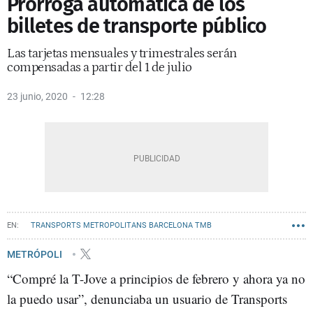
Prórroga automática de los
billetes de transporte público
Las tarjetas mensuales y trimestrales serán
compensadas a partir del 1 de julio
23 junio, 2020
12:28
TRANSPORTS METROPOLITANS BARCELONA TMB
METRO BARCELONA
TRANSPORTE
METRÓPOLI
“Compré la T-Jove a principios de febrero y ahora ya no
TARIFAS TRANSPORTS METROPOLITANS BARCELONA
la puedo usar”, denunciaba un usuario de Transports