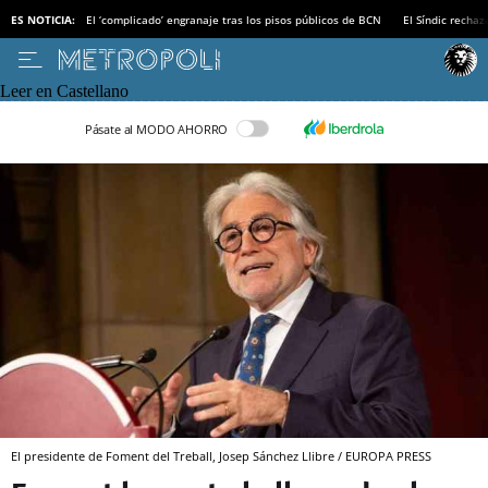
ES NOTICIA:
El ‘complicado’ engranaje tras los pisos públicos de BCN
El Síndic recha
Leer en Castellano
Pásate al MODO AHORRO
El presidente de Foment del Treball, Josep Sánchez Llibre / EUROPA PRESS