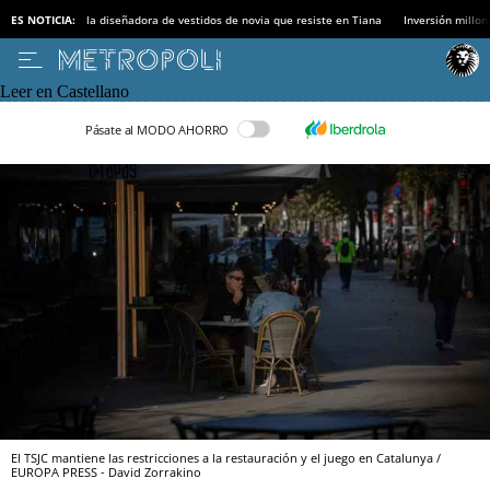
ES NOTICIA:
la diseñadora de vestidos de novia que resiste en Tiana
Inversión millon
Leer en Castellano
Pásate al MODO AHORRO
El TSJC mantiene las restricciones a la restauración y el juego en Catalunya /
EUROPA PRESS - David Zorrakino