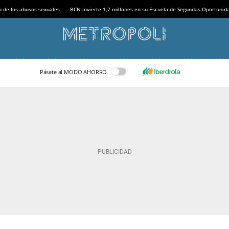
o de los abusos sexuales
BCN invierte 1,7 millones en su Escuela de Segundas Oportunid
Pásate al MODO AHORRO