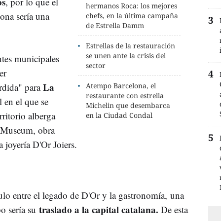
os
, por lo que el
hermanos Roca: los mejores
lona sería una
chefs, en la última campaña
de Estrella Damm
Estrellas de la restauración
se unen ante la crisis del
ntes municipales
sector
er
La
rdida" para
Atempo Barcelona, el
restaurante con estrella
 en el que se
Michelin que desembarca
rritorio alberga
en la Ciudad Condal
 Museum, obra
la joyería D'Or Joiers.
ulo entre el legado de D'Or y la gastronomía, una
traslado a la capital catalana.
o sería su
De esta