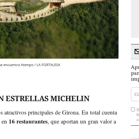
e se encuentra Atempo / LA FORTALESA
Apú
par
imp
N ESTRELLAS MICHELIN
D
s atractivos principales de Girona. En total cuenta
M
16 restaurantes
c
s en
, que aportan un gran valor a