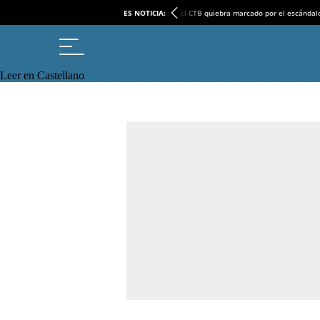
ES NOTICIA:
El CTB quiebra marcado por el escándal
Leer en Castellano