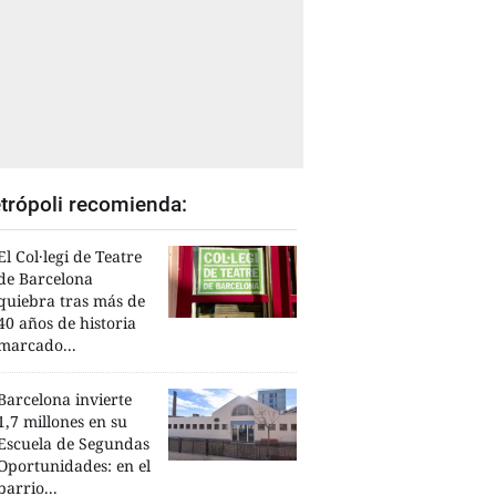
trópoli recomienda:
El Col·legi de Teatre
de Barcelona
quiebra tras más de
40 años de historia
marcado...
Barcelona invierte
1,7 millones en su
Escuela de Segundas
Oportunidades: en el
barrio...