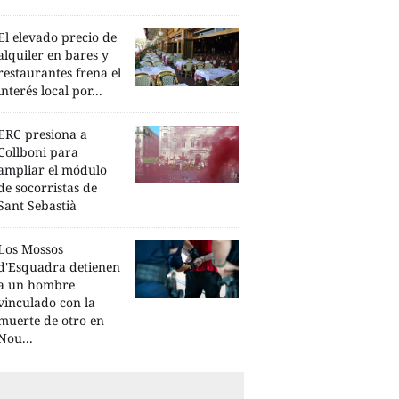
El elevado precio de
alquiler en bares y
restaurantes frena el
interés local por...
ERC presiona a
Collboni para
ampliar el módulo
de socorristas de
Sant Sebastià
Los Mossos
d'Esquadra detienen
a un hombre
vinculado con la
muerte de otro en
Nou...