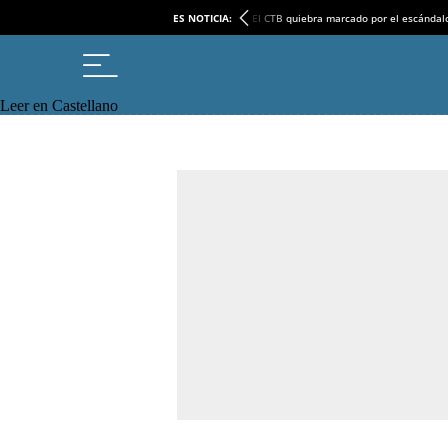
ES NOTICIA:
El CTB quiebra marcado por el escándal
Leer en Castellano