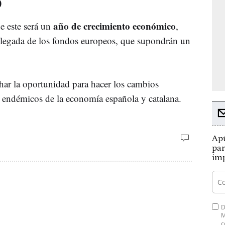
O
año de crecimiento económico
e este será un
,
llegada de los fondos europeos, que supondrán un
ar la oportunidad para hacer los cambios
s endémicos de la economía española y catalana.
Apú
par
imp
D
M
c