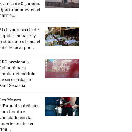
Escuela de Segundas
Oportunidades: en el
barrio...
El elevado precio de
alquiler en bares y
restaurantes frena el
interés local por...
ERC presiona a
Collboni para
ampliar el módulo
de socorristas de
Sant Sebastià
Los Mossos
d'Esquadra detienen
a un hombre
vinculado con la
muerte de otro en
Nou...