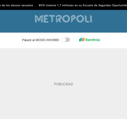
o de los abusos sexuales
BCN invierte 1,7 millones en su Escuela de Segundas Oportunid
Pásate al MODO AHORRO