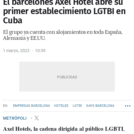
El barcelonés Axel Hotel abre su
primer establecimiento LGTBI en
Cuba
El grupo ya cuenta con alojamientos en toda España,
Alemania y EE.UU.
1 marzo, 2022
10:39
EMPRESAS BARCELONA
HOTELES
LGTBI
GAYS BARCELONA
TURISTAS
METRÓPOLI
Axel Hotels, la cadena dirigida al público LGBTI
,