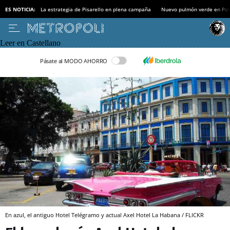
ES NOTICIA:
La estrategia de Pisarello en plena campaña
Nuevo pulmón verde en Po
Leer en Castellano
Pásate al MODO AHORRO
En azul, el antiguo Hotel Telégramo y actual Axel Hotel La Habana / FLICKR